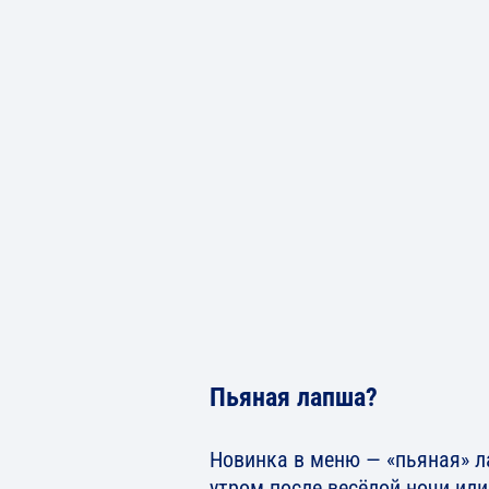
Пьяная лапша?
Новинка в меню — «пьяная» ла
утром после весёлой ночи ил