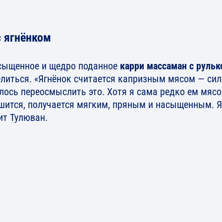
с ягнёнком
сыщенное и щедро поданное
карри массаман с рульк
елиться. «Ягнёнок считается капризным мясом — сил
лось переосмыслить это. Хотя я сама редко ем мясо
шится, получается мягким, пряным и насыщенным. Я
ит Тулюван.