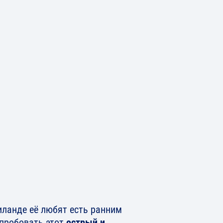
иланде её любят есть ранним
опробовать этот
острый и