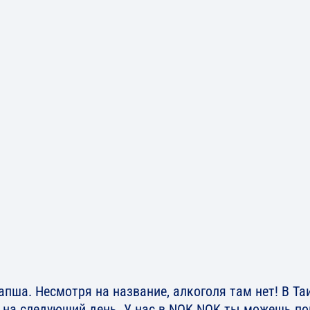
пша. Несмотря на название, алкоголя там нет! В Та
и на следующий день. У нас в NOK NOK ты можешь п